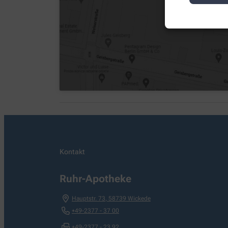
Kontakt
Ruhr-Apotheke
Hauptstr. 73
,
58739
Wickede
+49-2377 - 37 00
+49-2377 - 23 92