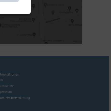
nformationen
GB
tenschutz
mpressum
rrierefreiheitserklärung