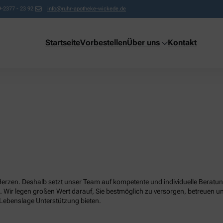
-2377 - 23 92
info@ruhr-apotheke-wickede.de
Startseite
Vorbestellen
Über uns
Kontakt
Herzen. Deshalb setzt unser Team auf kompetente und individuelle Beratun
. Wir legen großen Wert darauf, Sie bestmöglich zu versorgen, betreuen un
 Lebenslage Unterstützung bieten.