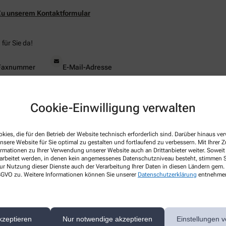
Zu unserem Kontaktformular
für Sie da!
Faxnummer
E-Mail-Adresse
+49-2377 - 23 92
info@ruhr-apotheke-wickede.de
Cookie-Einwilligung verwalten
kies, die für den Betrieb der Website technisch erforderlich sind. Darüber hinaus v
nsere Website für Sie optimal zu gestalten und fortlaufend zu verbessern. Mit Ihrer
ormationen zu Ihrer Verwendung unserer Website auch an Drittanbieter weiter. Soweit
rarbeitet werden, in denen kein angemessenes Datenschutzniveau besteht, stimmen Si
ur Nutzung dieser Dienste auch der Verarbeitung Ihrer Daten in diesen Ländern gem. 
Mit dem Laden der Karte stimmen Sie den
 DSGVO zu. Weitere Informationen können Sie unserer
Datenschutzerklärung
entnehme
Datenschutzbestimmungen von Google zu.
Klicken Sie auf „Karte Laden“, um Google
Ruhr-Apotheke, Hauptstr. 73, 58739 Wickede
map zu aktivieren.
kzeptieren
Nur notwendige akzeptieren
Einstellungen v
Cookie-Richtlinie