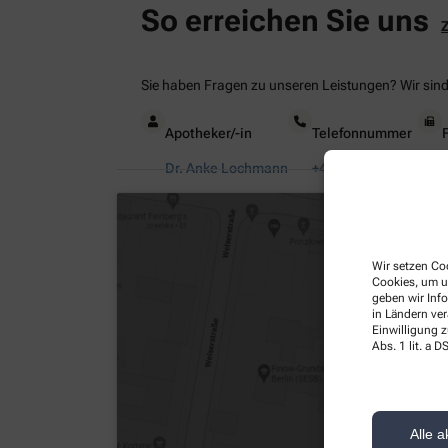
So erreichen Sie uns
Sie haben Fragen zu unseren Leistungen? Wir sind 
Apotheker/-in
Telefonnummer
Dr. Anke Lochmann
+49-2377 - 37 00
Wir setzen Coo
Cookies, um u
geben wir Inf
in Ländern ve
Einwilligung z
Abs. 1 lit. a
Alle a