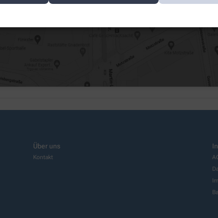
Karte laden
Über uns
I
Kontakt
A
Da
I
Ba