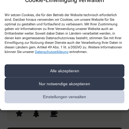
Wir setzen Cookies, die für den Betrieb der Website technisch erforderlich
sind. Darüber hinaus verwenden wir Cookies, um unsere Website für Sie
optimal zu gestalten und fortlaufend zu verbessern. Mit Ihrer Zustimmung
geben wir Informationen zu Ihrer Verwendung unserer Website auch an
Drittanbieter weiter. Soweit dabei Daten in Ländern verarbeitet werden, in
* Bitte füllen Sie die Pflichtfelder aus
denen kein angemessenes Datenschutzniveau besteht, stimmen Sie mit Ihrer
Einwilligung zur Nutzung dieser Dienste auch der Verarbeitung Ihrer Daten in
diesen Ländern gem. Artikel 49 Abs. 1 lit. a DSGVO zu. Weitere Informationen
Ich erkläre mich damit einverstanden, dass die von mir angegebenen
können Sie unserer
Datenschutzerklärung
entnehmen.
Daten elektronisch erfasst und gespeichert und meine Daten an die
von mir ausgesuchte Apotheke übergeben werden. Rechtsgrundlage
der Verarbeitung ist Art. 6 Abs. 1 lit. a DS-GVO. Die Einwilligung kann
jederzeit widerrufen werden, z.B. per E-Mail an
info@ruhr-apotheke-
Alle akzeptieren
wickede.de
.
Nur notwendige akzeptieren
Ihre Daten werden ausschließlich zur Bearbeitung Ihrer Anfrage
verwendet. Weitere Informationen zum Datenschutz finden Sie unter
folgendem Link:
Datenschutz
.
Einstellungen verwalten
Sind Sie ein Mensch? Dann wählen Sie bitte
den Baum